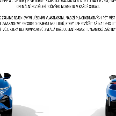
LPINE ACTIVE TORQUE VECTORING ZAJIŠŤUJÍ MAXIMÁLNÍ KONTROLU NAD VOZEM, PŘES
OPTIMÁLNÍ ROZDĚLENÍ TOČIVÉHO MOMENTU V KAŽDÉ SITUACI.
 ZAUJME NEJEN SVÝMI JÍZDNÍMI VLASTNOSTMI. NABÍZÍ PLNOHODNOTNÝCH PĚT MÍST 
 ZAVAZADLOVÝ PROSTOR O OBJEMU 532 LITRŮ, KTERÝ LZE ROZŠÍŘIT AŽ NA 1 643 LI
Ý VŮZ, KTERÝ BEZ KOMPROMISŮ ZVLÁDÁ KAŽDODENNÍ PROVOZ I DYNAMICKÉ ZÁŽITKY