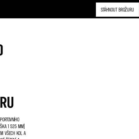
STÁHNOUT BROŽURU
0
ÉRU
SPORTOVNÍHO
ÝŠKA 1 525 MM)
EM VŠECH KOL A