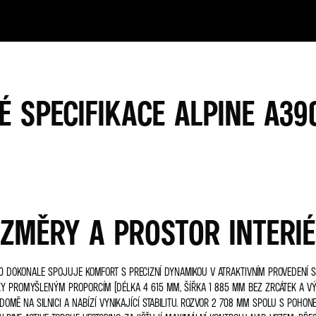
 SPECIFIKACE ALPINE A39
ZMĚRY A PROSTOR INTERI
0 DOKONALE SPOJUJE KOMFORT S PRECIZNÍ DYNAMIKOU V ATRAKTIVNÍM PROVEDENÍ 
KY PROMYŠLENÝM PROPORCÍM (DÉLKA 4 615 MM, ŠÍŘKA 1 885 MM BEZ ZRCÁTEK A V
DOMĚ NA SILNICI A NABÍZÍ VYNIKAJÍCÍ STABILITU. ROZVOR 2 708 MM SPOLU S POHON