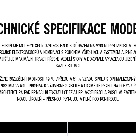
CHNICKÉ SPECIFIKACE MOD
ZTĚLESŇUJE MODERNÍ SPORTOVNÍ FASTBACK S DŮRAZEM NA VÝKON, PRECIZNOST A T
TROJICE ELEKTROMOTORŮ V KOMBINACI S POHONEM VŠECH KOL A SYSTÉMEM ALPINE A
AJIŠŤUJE MAXIMÁLNÍ TRAKCI, PŘESNÉ VEDENÍ STOPY A DOKONALE VYVÁŽENOU JÍZDN
KAŽDÉ SITUACI.
ŽENÉ ROZLOŽENÍ HMOTNOSTI 49 % VPŘEDU A 51 % VZADU SPOLU S OPTIMALIZOVANÝM
982 MM VZADU) PŘISPÍVÁ K VÝJIMEČNÉ STABILITĚ A OKAMŽITÉ REAKCI NA POKYNY ŘI
ARCHITEKTURA PAK PŘINÁŠÍ BLESKOVOU ODEZVU PŘI AKCELERACI A POSOUVÁ ZÁŽITEK
NOVOU ÚROVEŇ – PŘESNOU, PLYNULOU A PLNĚ POD KONTROLOU.