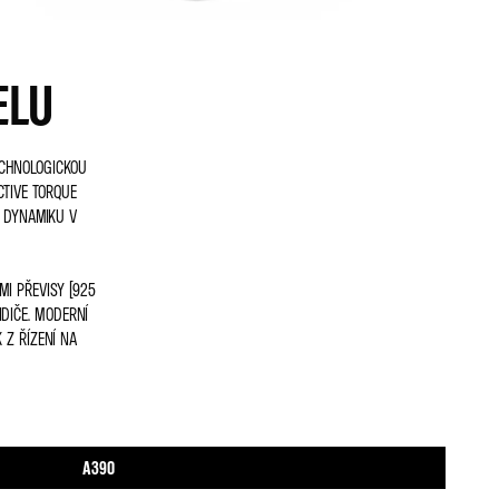
ELU
ECHNOLOGICKOU
CTIVE TORQUE
Í DYNAMIKU V
I PŘEVISY (925
DIČE. MODERNÍ
 Z ŘÍZENÍ NA
A390