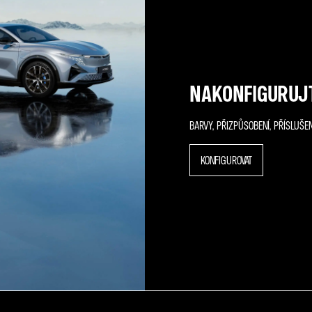
NAKONFIGURUJT
BARVY, PŘIZPŮSOBENÍ, PŘÍSLUŠE
KONFIGUROVAT