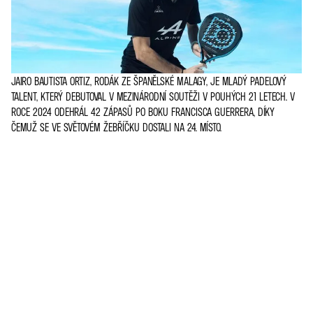
JAIRO BAUTISTA ORTIZ, RODÁK ZE ŠPANĚLSKÉ MALAGY, JE MLADÝ PADELOVÝ
TALENT, KTERÝ DEBUTOVAL V MEZINÁRODNÍ SOUTĚŽI V POUHÝCH 21 LETECH. V
ROCE 2024 ODEHRÁL 42 ZÁPASŮ PO BOKU FRANCISCA GUERRERA, DÍKY
ČEMUŽ SE VE SVĚTOVÉM ŽEBŘÍČKU DOSTALI NA 24. MÍSTO.