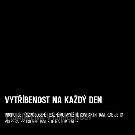
VYTŘÍBENOST NA KAŽDÝ DEN
VYJÁDŘENÁ VÝJIMEČNOST
PROPORCE PŘIZPŮSOBENÉ REÁLNÉMU VYUŽITÍ. KOMPAKTNÍ TAM, KDE JE TO
POTŘEBA. PROSTORNÉ TAM, KDE NA TOM ZÁLEŽÍ.