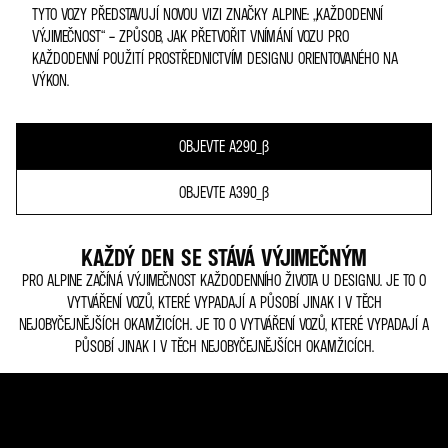
TYTO VOZY PŘEDSTAVUJÍ NOVOU VIZI ZNAČKY ALPINE: „KAŽDODENNÍ
VÝJIMEČNOST“ – ZPŮSOB, JAK PŘETVOŘIT VNÍMÁNÍ VOZU PRO
KAŽDODENNÍ POUŽITÍ PROSTŘEDNICTVÍM DESIGNU ORIENTOVANÉHO NA
VÝKON.
OBJEVTE A290_Β
OBJEVTE A390_Β
KAŽDÝ DEN SE STÁVÁ VÝJIMEČNÝM
PRO ALPINE ZAČÍNÁ VÝJIMEČNOST KAŽDODENNÍHO ŽIVOTA U DESIGNU. JE TO O
VYTVÁŘENÍ VOZŮ, KTERÉ VYPADAJÍ A PŮSOBÍ JINAK I V TĚCH
NEJOBYČEJNĚJŠÍCH OKAMŽICÍCH. JE TO O VYTVÁŘENÍ VOZŮ, KTERÉ VYPADAJÍ A
PŮSOBÍ JINAK I V TĚCH NEJOBYČEJNĚJŠÍCH OKAMŽICÍCH.