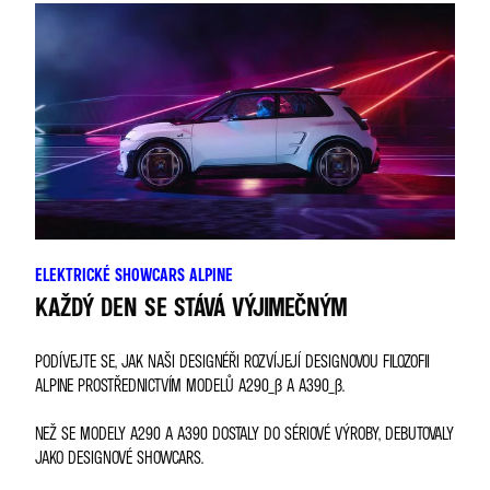
ELEKTRICKÉ SHOWCARS ALPINE
KAŽDÝ DEN SE STÁVÁ VÝJIMEČNÝM
PODÍVEJTE SE, JAK NAŠI DESIGNÉŘI ROZVÍJEJÍ DESIGNOVOU FILOZOFII
ALPINE PROSTŘEDNICTVÍM MODELŮ A290_Β A A390_Β.
NEŽ SE MODELY A290 A A390 DOSTALY DO SÉRIOVÉ VÝROBY, DEBUTOVALY
JAKO DESIGNOVÉ SHOWCARS.