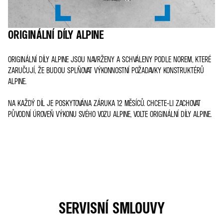
ORIGINÁLNÍ DÍLY ALPINE
ORIGINÁLNÍ DÍLY ALPINE JSOU NAVRŽENY A SCHVÁLENY PODLE NOREM, KTERÉ
ZARUČUJÍ, ŽE BUDOU SPLŇOVAT VÝKONNOSTNÍ POŽADAVKY KONSTRUKTÉRŮ
ALPINE.
NA KAŽDÝ DÍL JE POSKYTOVÁNA ZÁRUKA 12 MĚSÍCŮ. CHCETE-LI ZACHOVAT
PŮVODNÍ ÚROVEŇ VÝKONU SVÉHO VOZU ALPINE, VOLTE ORIGINÁLNÍ DÍLY ALPINE.
SERVISNÍ SMLOUVY