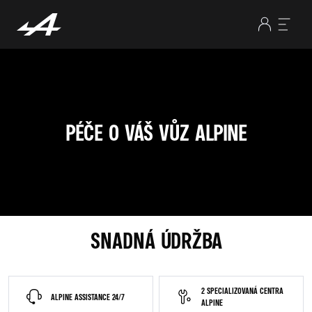
PÉČE O VÁŠ VŮZ ALPINE
SNADNÁ ÚDRŽBA
2 SPECIALIZOVANÁ CENTRA
ALPINE ASSISTANCE 24/7
ALPINE