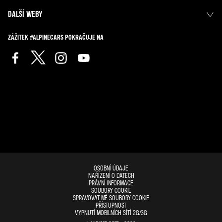
DALŠÍ WEBY
ZÁŽITEK #ALPINECARS POKRAČUJE NA
OSOBNÍ ÚDAJE
NAŘÍZENÍ O DATECH
PRÁVNÍ INFORMACE
SOUBORY COOKIE
SPRAVOVAT MÉ SOUBORY COOKIE
PŘÍSTUPNOST
VYPNUTÍ MOBILNÍCH SÍTÍ 2G/3G