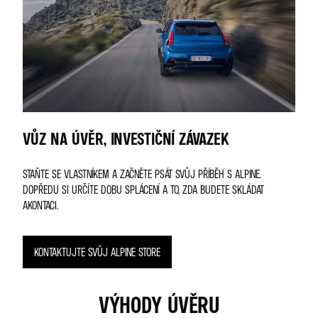
VŮZ NA ÚVĚR, INVESTIČNÍ ZÁVAZEK
STAŇTE SE VLASTNÍKEM A ZAČNĚTE PSÁT SVŮJ PŘÍBĚH S ALPINE.
DOPŘEDU SI URČÍTE DOBU SPLÁCENÍ A TO, ZDA BUDETE SKLÁDAT
AKONTACI.
KONTAKTUJTE SVŮJ ALPINE STORE
VÝHODY ÚVĚRU