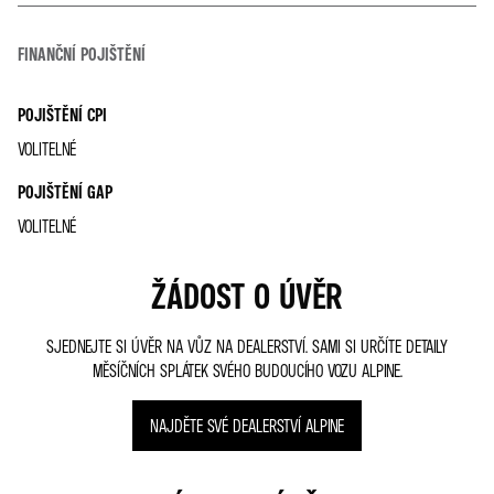
FINANČNÍ POJIŠTĚNÍ
POJIŠTĚNÍ CPI
VOLITELNÉ
POJIŠTĚNÍ GAP
VOLITELNÉ
ŽÁDOST O ÚVĚR
SJEDNEJTE SI ÚVĚR NA VŮZ NA DEALERSTVÍ. SAMI SI URČÍTE DETAILY
MĚSÍČNÍCH SPLÁTEK SVÉHO BUDOUCÍHO VOZU ALPINE.
NAJDĚTE SVÉ DEALERSTVÍ ALPINE