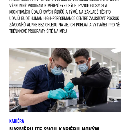
VÝZKUMNÝ PROGRAM K MĚŘENÍ FYZICKÝCH, FYZIOLOGICKÝCH A
KOGNITIVNÍCH ÚDAJŮ SVÝCH ŘIDIČŮ A TÝMŮ. NA ZÁKLADĚ TĚCHTO
ÚDAJŮ BUDE HUMAN HIGH-PERFORMANCE CENTRE ZAJIŠŤOVAT POKROK
ZÁVODNÍKŮ ALPINE BEZ OHLEDU NA JEJICH POHLAVÍ A VYTVÁŘET PRO NĚ
TRÉNINKOVÉ PROGRAMY ŠITÉ NA MÍRU.
KARIÉRA
NASMĚRUJTE SVOU KARIÉRU NOVÝM