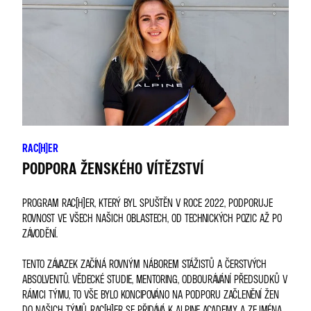
RAC(H)ER
PODPORA ŽENSKÉHO VÍTĚZSTVÍ
PROGRAM RAC(H)ER, KTERÝ BYL SPUŠTĚN V ROCE 2022, PODPORUJE
ROVNOST VE VŠECH NAŠICH OBLASTECH, OD TECHNICKÝCH POZIC AŽ PO
ZÁVODĚNÍ.
TENTO ZÁVAZEK ZAČÍNÁ ROVNÝM NÁBOREM STÁŽISTŮ A ČERSTVÝCH
ABSOLVENTŮ. VĚDECKÉ STUDIE, MENTORING, ODBOURÁVÁNÍ PŘEDSUDKŮ V
RÁMCI TÝMU, TO VŠE BYLO KONCIPOVÁNO NA PODPORU ZAČLENĚNÍ ŽEN
DO NAŠICH TÝMŮ. RAC(H)ER SE PŘIDÁVÁ K ALPINE ACADEMY A ZEJMÉNA