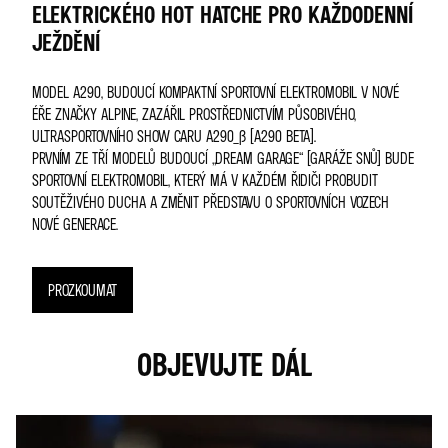
ELEKTRICKÉHO HOT HATCHE PRO KAŽDODENNÍ
JEŽDĚNÍ
MODEL A290, BUDOUCÍ KOMPAKTNÍ SPORTOVNÍ ELEKTROMOBIL V NOVÉ
ÉŘE ZNAČKY ALPINE, ZAZÁŘIL PROSTŘEDNICTVÍM PŮSOBIVÉHO,
ULTRASPORTOVNÍHO SHOW CARU A290_Β (A290 BETA).
PRVNÍM ZE TŘÍ MODELŮ BUDOUCÍ „DREAM GARAGE“ (GARÁŽE SNŮ) BUDE
SPORTOVNÍ ELEKTROMOBIL, KTERÝ MÁ V KAŽDÉM ŘIDIČI PROBUDIT
SOUTĚŽIVÉHO DUCHA A ZMĚNIT PŘEDSTAVU O SPORTOVNÍCH VOZECH
NOVÉ GENERACE.
PROZKOUMAT
OBJEVUJTE DÁL