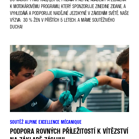
K MOTOKÁROVÉMU PROGRAMU, KTERÝ SPONZORUJE ZINEDINE ZIDANE, A
VYHLEDÁVÁ A PODPORUJE NADĚJNÉ JEZDKYNĚ V ZÁVODNÍM SVĚTĚ. NAŠE
VÝZVA: 30 % ŽEN V PŘÍŠTÍCH 5 LETECH. A MÁME SOUTĚŽIVÉHO
DUCHA!
SOUTĚŽ ALPINE EXCELLENCE MÉCANIQUE
PODPORA ROVNÝCH PŘÍLEŽITOSTÍ K VÍTĚZSTVÍ