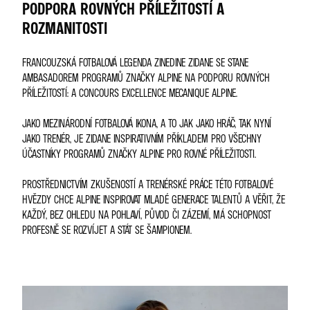
PODPORA ROVNÝCH PŘÍLEŽITOSTÍ A
ROZMANITOSTI
FRANCOUZSKÁ FOTBALOVÁ LEGENDA ZINEDINE ZIDANE SE STANE
AMBASADOREM PROGRAMŮ ZNAČKY ALPINE NA PODPORU ROVNÝCH
PŘÍLEŽITOSTÍ: A CONCOURS EXCELLENCE MECANIQUE ALPINE.
JAKO MEZINÁRODNÍ FOTBALOVÁ IKONA, A TO JAK JAKO HRÁČ, TAK NYNÍ
JAKO TRENÉR, JE ZIDANE INSPIRATIVNÍM PŘÍKLADEM PRO VŠECHNY
ÚČASTNÍKY PROGRAMŮ ZNAČKY ALPINE PRO ROVNÉ PŘÍLEŽITOSTI.
PROSTŘEDNICTVÍM ZKUŠENOSTÍ A TRENÉRSKÉ PRÁCE TÉTO FOTBALOVÉ
HVĚZDY CHCE ALPINE INSPIROVAT MLADÉ GENERACE TALENTŮ A VĚŘIT, ŽE
KAŽDÝ, BEZ OHLEDU NA POHLAVÍ, PŮVOD ČI ZÁZEMÍ, MÁ SCHOPNOST
PROFESNĚ SE ROZVÍJET A STÁT SE ŠAMPIONEM.