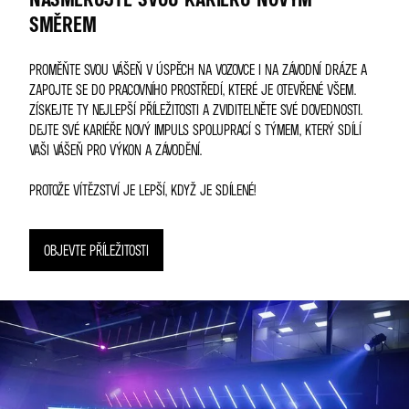
SMĚREM
PROMĚŇTE SVOU VÁŠEŇ V ÚSPĚCH NA VOZOVCE I NA ZÁVODNÍ DRÁZE A
ZAPOJTE SE DO PRACOVNÍHO PROSTŘEDÍ, KTERÉ JE OTEVŘENÉ VŠEM.
ZÍSKEJTE TY NEJLEPŠÍ PŘÍLEŽITOSTI A ZVIDITELNĚTE SVÉ DOVEDNOSTI.
DEJTE SVÉ KARIÉŘE NOVÝ IMPULS SPOLUPRACÍ S TÝMEM, KTERÝ SDÍLÍ
VAŠI VÁŠEŇ PRO VÝKON A ZÁVODĚNÍ.
PROTOŽE VÍTĚZSTVÍ JE LEPŠÍ, KDYŽ JE SDÍLENÉ!
OBJEVTE PŘÍLEŽITOSTI