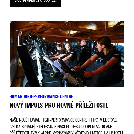
HUMAN HIGH-PERFORMANCE CENTRE
NOVÝ IMPULS PRO ROVNÉ PŘÍLEŽITOSTI.
NAŠE NOVÉ HUMAN HIGH-PERFORMANCE CENTRE (HHPC) V ENSTONE
(VELKÁ BRITÁNIE) ZTĚLESŇUJE NAŠI POTŘEBU PODPOROVAT ROVNÉ
PŘÍLEŽITOSTI. TÝMY ALPINE VYPRACOVALY VĚDECKOU METODU A UNIKÁTNÍ