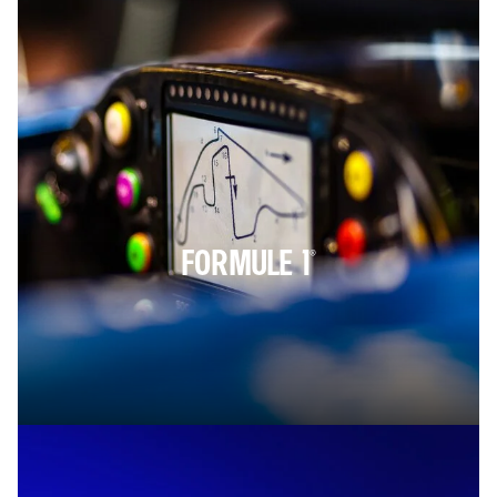
FORMULE 1®​