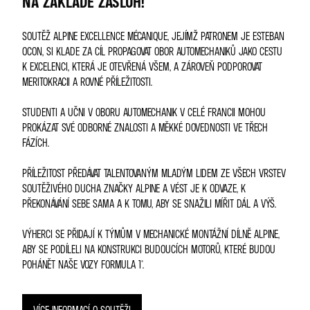
NA ZÁKLADĚ ZÁSLUH!
SOUTĚŽ ALPINE EXCELLENCE MÉCANIQUE, JEJÍMŽ PATRONEM JE ESTEBAN
OCON, SI KLADE ZA CÍL PROPAGOVAT OBOR AUTOMECHANIKŮ JAKO CESTU
K EXCELENCI, KTERÁ JE OTEVŘENÁ VŠEM, A ZÁROVEŇ PODPOROVAT
MERITOKRACII A ROVNÉ PŘÍLEŽITOSTI.
STUDENTI A UČNI V OBORU AUTOMECHANIK V CELÉ FRANCII MOHOU
PROKÁZAT SVÉ ODBORNÉ ZNALOSTI A MĚKKÉ DOVEDNOSTI VE TŘECH
FÁZÍCH.
PŘÍLEŽITOST PŘEDÁVAT TALENTOVANÝM MLADÝM LIDEM ZE VŠECH VRSTEV
SOUTĚŽIVÉHO DUCHA ZNAČKY ALPINE A VÉST JE K ODVAZE, K
PŘEKONÁVÁNÍ SEBE SAMA A K TOMU, ABY SE SNAŽILI MÍŘIT DÁL A VÝŠ.
VÝHERCI SE PŘIDAJÍ K TÝMŮM V MECHANICKÉ MONTÁŽNÍ DÍLNĚ ALPINE,
ABY SE PODÍLELI NA KONSTRUKCI BUDOUCÍCH MOTORŮ, KTERÉ BUDOU
POHÁNĚT NAŠE VOZY FORMULA 1®.
VÍCE INFORMACÍ O SOUTĚŽI