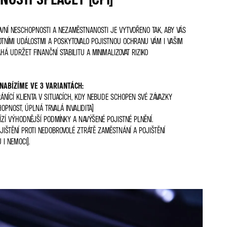
COVNÍ NESCHOPNOSTI A NEZAMĚSTNANOSTI JE VYTVOŘENO TAK, ABY VÁS
OTNÍMI UDÁLOSTMI A POSKYTOVALO POJISTNOU OCHRANU VÁM I VAŠIM
HÁ UDRŽET FINANČNÍ STABILITU A MINIMALIZOVAT RIZIKO
NABÍZÍME VE 3 VARIANTÁCH:
RÁNÍCÍ KLIENTA V SITUACÍCH, KDY NEBUDE SCHOPEN SVÉ ZÁVAZKY
OPNOST, ÚPLNÁ TRVALÁ INVALIDITA)
ÍZÍ VÝHODNĚJŠÍ PODMÍNKY A NAVÝŠENÉ POJISTNÉ PLNĚNÍ.
JIŠTĚNÍ PROTI NEDOBROVOLÉ ZTRÁTĚ ZAMĚSTNÁNÍ A POJIŠTĚNÍ
I NEMOCI).