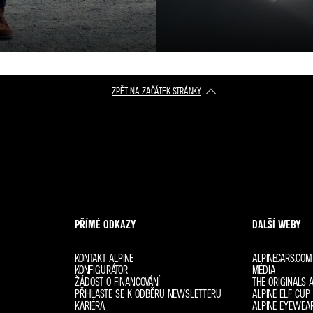
ZPĚT NA ZAČÁTEK STRÁNKY
PŘÍMÉ ODKAZY
DALŠÍ WEBY
KONTAKT ALPINE
ALPINECARS.COM
KONFIGURÁTOR
MÉDIA
ŽÁDOST O FINANCOVÁNÍ
THE ORIGINALS A
PŘIHLASTE SE K ODBĚRU NEWSLETTERU
ALPINE ELF CUP 
KARIÉRA
ALPINE EYEWEA