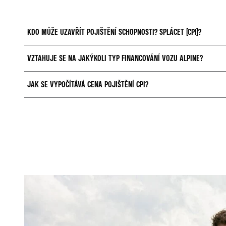
KDO MŮŽE UZAVŘÍT POJIŠTĚNÍ SCHOPNOSTI? SPLÁCET (CPI)?
VZTAHUJE SE NA JAKÝKOLI TYP FINANCOVÁNÍ VOZU ALPINE?
Oprávněni ke vstupu do pojištění jsou všichni zákazníci, kteří mají s RCI F
letech)
JAK SE VYPOČÍTÁVÁ CENA POJIŠTĚNÍ CPI?
Pojištění CPI se vztahuje na klasický úvěr nebo finanční leasing. Nelze jej
Cena pojištění se odvíjí od výše měsíční splátky, respektive financované část