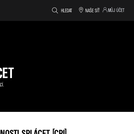
MŮJ ÚČET
HLEDAT
NAŠE SÍŤ
CET
CÍ.
NOSTI SPLÁCET (CPI)