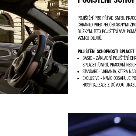
POJIŠTĚNÍ PRO PŘÍPAD SMRTI, PRA
CHRÁNILO PŘED NEOČEKÁVANÝMI ŽIV
BLÍZKÝM. TOTO POJIŠTĚNÍ VÁM POMÁ
VZNIKU DLUHŮ.
POJIŠTĚNÍ SCHOPNOSTI SPLÁCET 
BASIC - ZÁKLADNÍ POJIŠTĚNÍ CH
SPLÁCET (ÚMRTÍ, PRACOVNÍ NESCH
STANDARD- VARIANTA, KTERÁ NAB
EXCLUSIVE - NAVÍC OBSAHUJE PO
HOSPITALIZACE Z DŮVODU ÚRAZU 